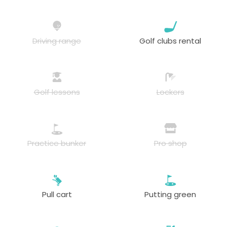
Driving range
Golf clubs rental
Golf lessons
Lockers
Practice bunker
Pro shop
Pull cart
Putting green