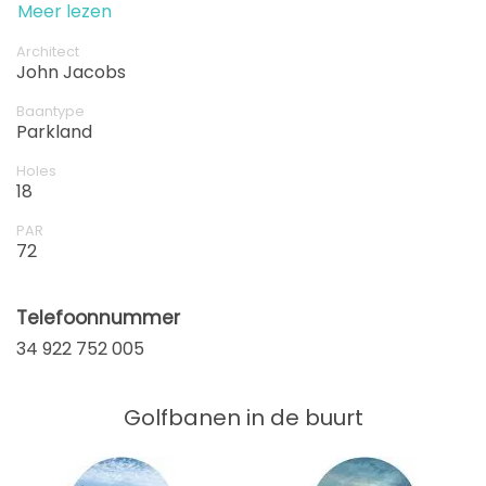
Meer lezen
vanaf
13:10
1-4 sp
EUR 80
Architect
John Jacobs
vanaf
13:20
1-4 sp
EUR 80
Baantype
Parkland
vanaf
13:30
1-4 sp
Holes
EUR 80
18
vanaf
PAR
13:40
1-4 sp
72
EUR 80
vanaf
13:50
1-4 sp
Telefoonnummer
EUR 80
34 922 752 005
vanaf
14:00
1 sp
EUR 80
Golfbanen in de buurt
vanaf
14:10
1-4 sp
EUR 80