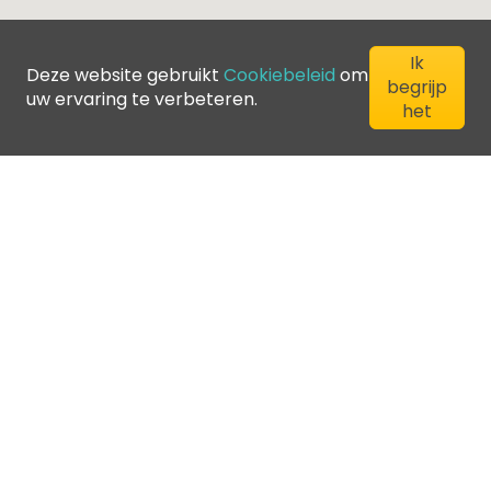
Ik
Deze website gebruikt
Cookiebeleid
om
begrijp
uw ervaring te verbeteren.
het
©
2026
Greenfee365 Europe AB.
All Rights Reserved
Contacteer ons
Blog
Club Directory
Servicevoorwaarden
Privacybeleid
Cookiebeleid