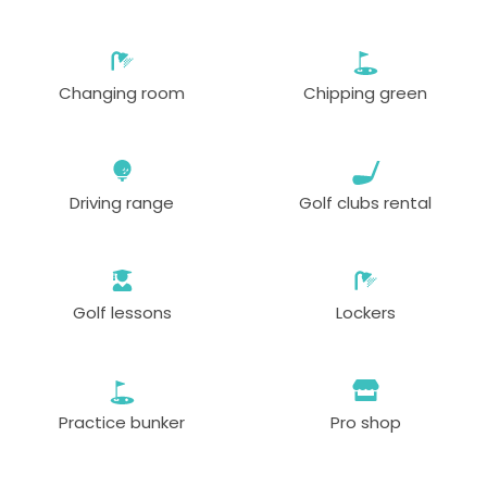
vanaf
09:50
1-4 sp
EUR 80
Changing room
Chipping green
vanaf
10:00
1-4 sp
EUR 80
vanaf
10:10
1-4 sp
Driving range
Golf clubs rental
EUR 80
vanaf
10:20
1-4 sp
EUR 80
Golf lessons
Lockers
vanaf
10:30
1-2 sp
EUR 80
vanaf
10:40
1-4 sp
Practice bunker
Pro shop
EUR 80
vanaf
10:50
1-2 sp