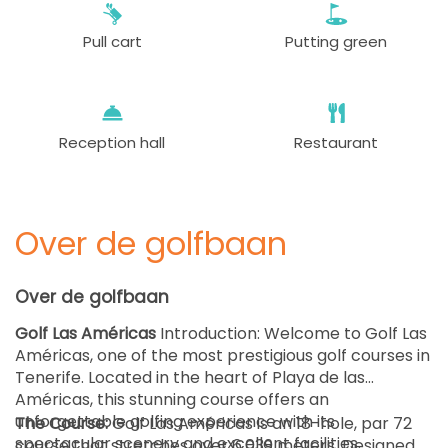
EUR 80
Pull cart
Putting green
vanaf
11:00
1-2 sp
EUR 80
vanaf
11:10
1-4 sp
EUR 80
Reception hall
Restaurant
vanaf
11:20
1-4 sp
EUR 80
Over de golfbaan
vanaf
11:30
1-4 sp
EUR 80
Over de golfbaan
vanaf
11:40
1-4 sp
Golf Las Américas
Introduction: Welcome to Golf Las
EUR 80
Américas, one of the most prestigious golf courses in
Tenerife. Located in the heart of Playa de las
vanaf
11:50
1-4 sp
Américas, this stunning course offers an
EUR 80
unforgettable golfing experience with its
The Course:
Golf Las Américas is an 18-hole, par 72
spectacular scenery and excellent facilities.
course that stretches over 6,039 meters. Designed
vanaf