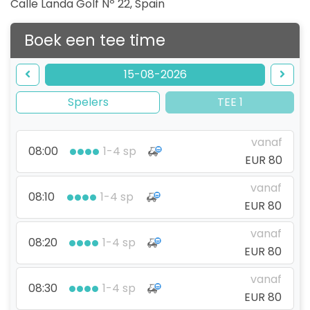
Calle Landa Golf Nº 22
,
Spain
Boek een tee time
15-08-2026
Spelers
TEE 1
vanaf
08:00
1-4 sp
EUR 80
vanaf
08:10
1-4 sp
EUR 80
vanaf
08:20
1-4 sp
EUR 80
vanaf
08:30
1-4 sp
EUR 80