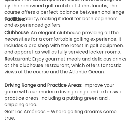
12:00
1-4 sp
by the renowned golf architect John Jacobs, the
EUR 80
course offers a perfect balance between challenge
and playability, making it ideal for both beginners
vanaf
Facilities:
12:10
1-4 sp
and experienced golfers.
EUR 80
Clubhouse
: An elegant clubhouse providing all the
vanaf
necessities for a comfortable golfing experience. It
12:20
1-4 sp
includes a pro shop with the latest in golf equipment
EUR 80
and apparel, as well as fully serviced locker rooms.
vanaf
Restaurant:
Enjoy gourmet meals and delicious drinks
12:30
1-4 sp
EUR 80
at the clubhouse restaurant, which offers fantastic
views of the course and the Atlantic Ocean.
vanaf
12:40
1-4 sp
EUR 80
Driving Range and Practice Areas:
Improve your
game with our modern driving range and extensive
vanaf
practice areas, including a putting green and
12:50
1-4 sp
EUR 80
chipping area.
Golf Las Américas – Where golfing dreams come
vanaf
true.
13:00
1-4 sp
EUR 80