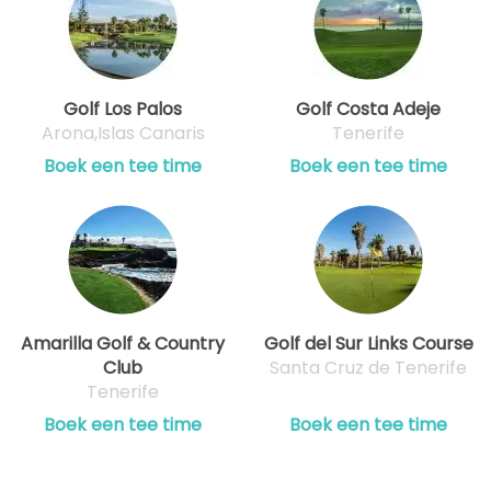
vanaf
14:20
1-4 sp
EUR 80
vanaf
Golf Los Palos
Golf Costa Adeje
14:30
1-4 sp
EUR 80
Arona,Islas Canaris
Tenerife
Boek een tee time
Boek een tee time
vanaf
14:40
1-4 sp
EUR 80
vanaf
14:50
1-4 sp
EUR 80
vanaf
15:00
1-4 sp
Amarilla Golf & Country
Golf del Sur Links Course
EUR 80
Club
Santa Cruz de Tenerife
Tenerife
Boek een tee time
Boek een tee time