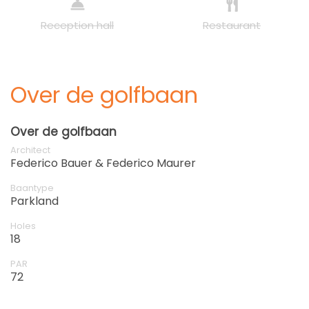
Reception hall
Restaurant
Over de golfbaan
Over de golfbaan
Architect
Federico Bauer & Federico Maurer
Baantype
Parkland
Holes
18
PAR
72