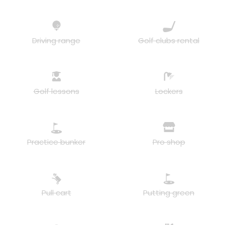
Driving range
Golf clubs rental
Golf lessons
Lockers
Practice bunker
Pro shop
Pull cart
Putting green