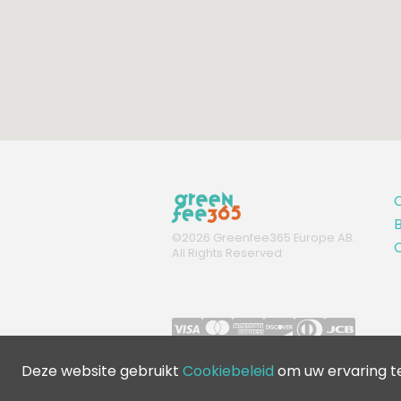
B
©
2026
Greenfee365 Europe AB.
C
All Rights Reserved
Deze website gebruikt
Cookiebeleid
om uw ervaring t