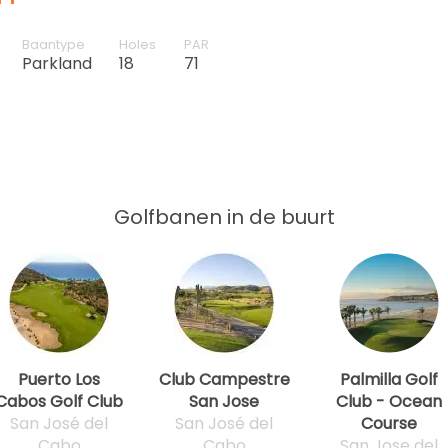
Baantype
Holes
PAR
Parkland
18
71
Golfbanen in de buurt
Puerto Los
Club Campestre
Palmilla Golf
Cabos Golf Club
San Jose
Club - Ocean
San José del
San José del
Course
Cabo
Cabo
San Jose del