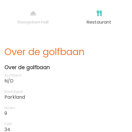
Reception hall
Restaurant
Over de golfbaan
Over de golfbaan
Architect
N/D
Baantype
Parkland
Holes
9
PAR
34