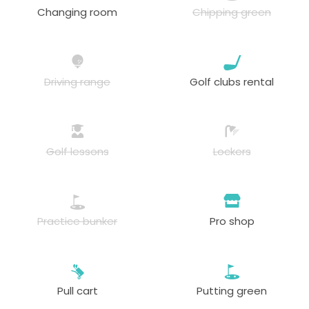
Changing room
Chipping green
Driving range
Golf clubs rental
Golf lessons
Lockers
Practice bunker
Pro shop
Pull cart
Putting green