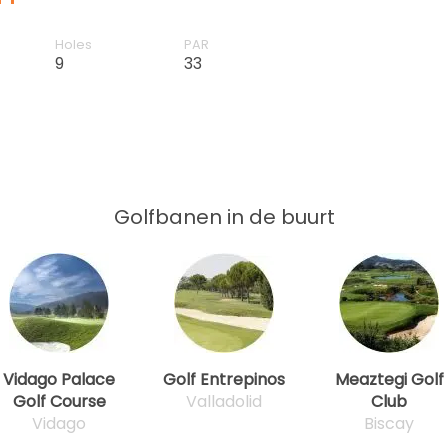
Holes
PAR
9
33
Golfbanen in de buurt
Vidago Palace
Golf Entrepinos
Meaztegi Golf
Golf Course
Valladolid
Club
Vidago
Biscay