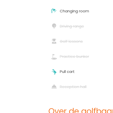
Changing room
Driving range
Golf lessons
Practice bunker
Pull cart
Reception hall
Over de golfbaa