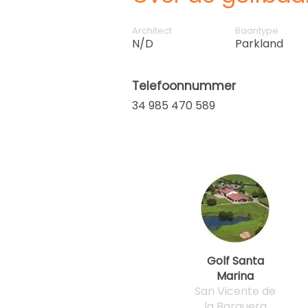
Architect
Baantype
N/D
Parkland
Telefoonnummer
34 985 470 589
Golf Santa
Marina
San Vicente de
la Barquera