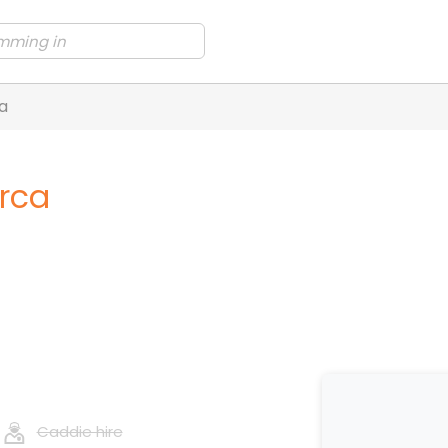
a
arca
Caddie hire