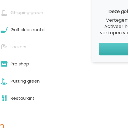
Deze gol
Chipping green
Vertegen
Activeer 
Golf clubs rental
verkopen va
Lockers
Pro shop
Putting green
Restaurant
n