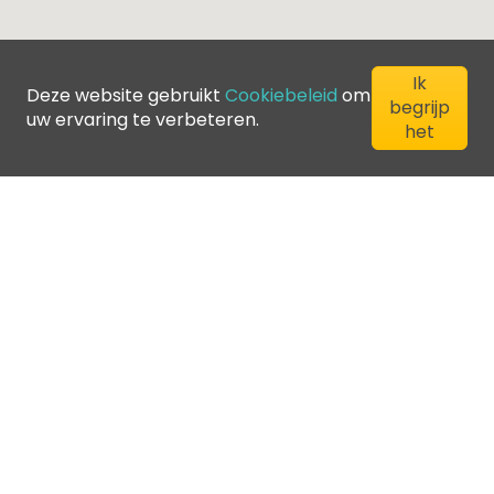
Ik
Deze website gebruikt
Cookiebeleid
om
begrijp
uw ervaring te verbeteren.
het
©
2026
Greenfee365 Europe AB.
All Rights Reserved
Contacteer ons
Blog
Club Directory
Servicevoorwaarden
Privacybeleid
Cookiebeleid