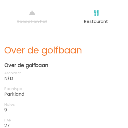
Reception hall
Restaurant
Over de golfbaan
Over de golfbaan
Architect
N/D
Baantype
Parkland
Holes
9
PAR
27