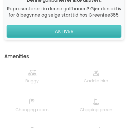
Denne golfbanen er ikke aktivert.
Representerer du denne golfbanen? Gjør den aktiv
for å begynne og selge starttid hos Greenfee365.
AKTIVER
Amenities
Buggy
Caddie hire
Changing room
Chipping green