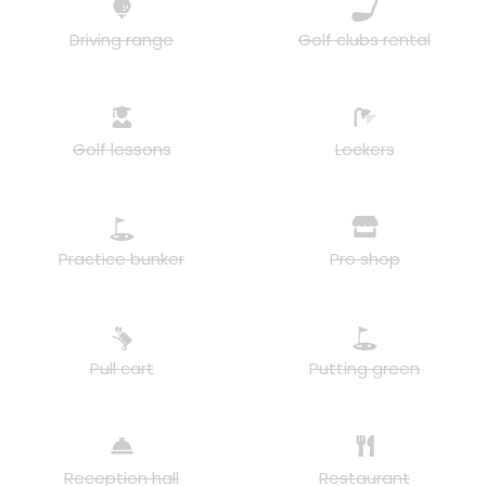
Driving range
Golf clubs rental
Golf lessons
Lockers
Practice bunker
Pro shop
Pull cart
Putting green
Reception hall
Restaurant