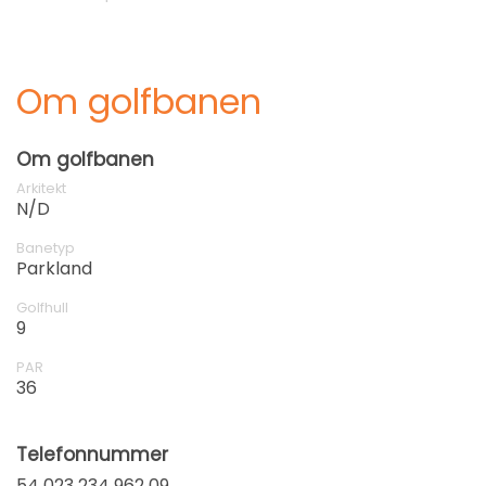
Om golfbanen
Om golfbanen
Arkitekt
N/D
Banetyp
Parkland
Golfhull
9
PAR
36
Telefonnummer
54 023 234 962 09