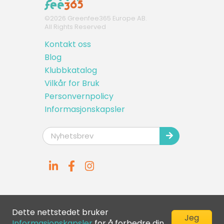
©
2026
Greenfee365 Europe AB.
All Rights Reserved
Kontakt oss
Blog
Klubbkatalog
Vilkår for Bruk
Personvernpolicy
Informasjonskapsler
Dette nettstedet bruker
Jeg
Informasjonskapsler
for å forbedre din