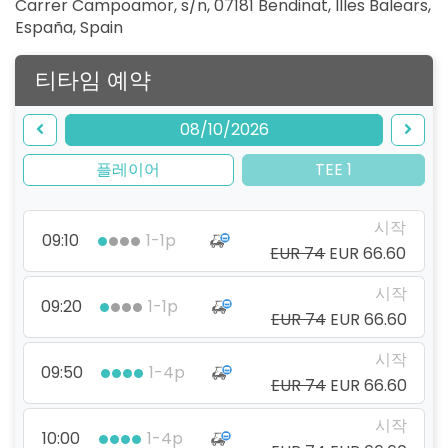
Carrer Campoamor, s/n, 07181 Bendinat, Illes Balears,
España
,
Spain
티타임 예약
08/10/2026
플레이어
TEE 1
시작
09:10
1-1p
EUR 74
EUR 66.60
시작
09:20
1-1p
EUR 74
EUR 66.60
시작
09:50
1-4p
EUR 74
EUR 66.60
시작
10:00
1-4p