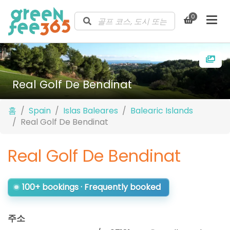
0
Real Golf De Bendinat
홈
Spain
Islas Baleares
Balearic Islands
Real Golf De Bendinat
Real Golf De Bendinat
100+ bookings · Frequently booked
주소