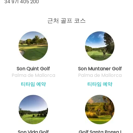
34 971 405 200
시작
14:50
1-4p
EUR 74
EUR 66.60
근처 골프 코스
시작
15:00
1-4p
EUR 74
EUR 66.60
Son Quint Golf
Son Muntaner Golf
Palma de Mallorca
Palma de Mallorca
티타임 예약
티타임 예약
Son Vida Golf
Golf Santa Ponsa I