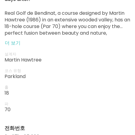
시작
13:40
1-4p
Real Golf de Bendinat, a course designed by Martin
EUR 74
EUR 66.60
Hawtree (1986) in an extensive wooded valley, has an
시작
18-hole course (Par 70) where you can enjoy the
13:50
1-4p
perfect fusion between beauty and nature,
EUR 74
EUR 66.60
overlooking the bay of Palma , Cabrera and Bendinat
더 보기
시작
Castle.
14:00
1-4p
EUR 74
EUR 66.60
설계자
Martin Hawtree
시작
14:10
1-4p
코스 유형
EUR 74
EUR 66.60
Parkland
시작
홀
14:20
1-4p
18
EUR 74
EUR 66.60
파
시작
14:30
1-4p
70
EUR 74
EUR 66.60
시작
전화번호
14:40
1-4p
EUR 74
EUR 66.60