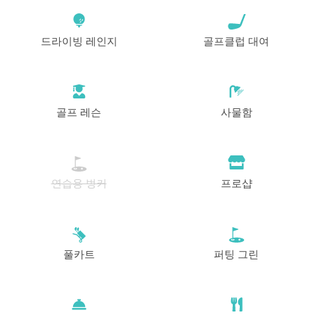
드라이빙 레인지
골프클럽 대여
골프 레슨
사물함
연습용 벙커
프로샵
풀카트
퍼팅 그린