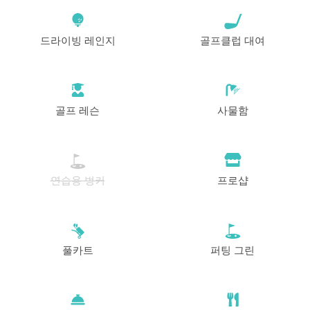
드라이빙 레인지
골프클럽 대여
골프 레슨
사물함
연습용 벙커
프로샵
풀카트
퍼팅 그린