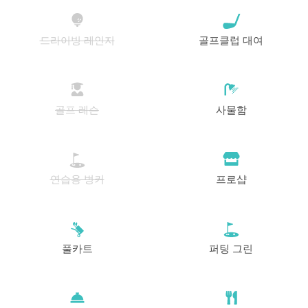
드라이빙 레인지
골프클럽 대여
골프 레슨
사물함
연습용 벙커
프로샵
풀카트
퍼팅 그린