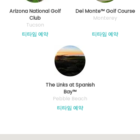
Arizona National Golf
Del Monte™ Golf Course
Club
Monterey
Tucson
티타임 예약
티타임 예약
The Links at Spanish
Bay™
Pebble Beach
티타임 예약