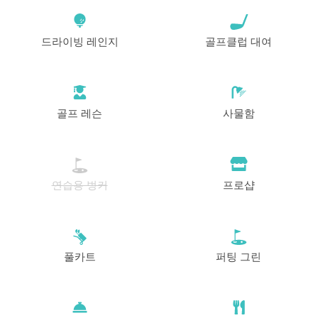
드라이빙 레인지
골프클럽 대여
골프 레슨
사물함
연습용 벙커
프로샵
풀카트
퍼팅 그린