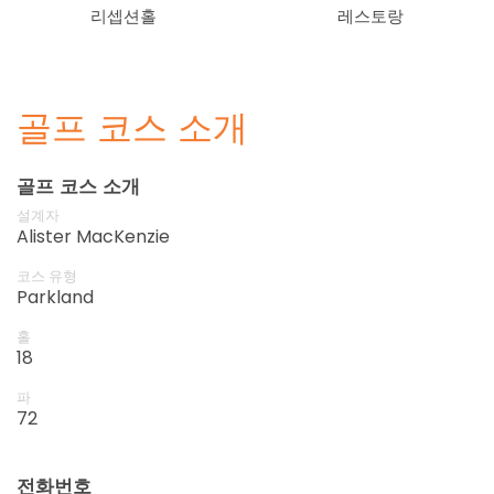
리셉션홀
레스토랑
골프 코스 소개
골프 코스 소개
설계자
Alister MacKenzie
코스 유형
Parkland
홀
18
파
72
전화번호