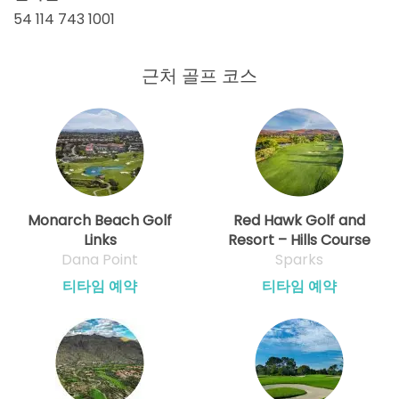
54 114 743 1001
근처 골프 코스
Monarch Beach Golf
Red Hawk Golf and
Links
Resort – Hills Course
Dana Point
Sparks
티타임 예약
티타임 예약