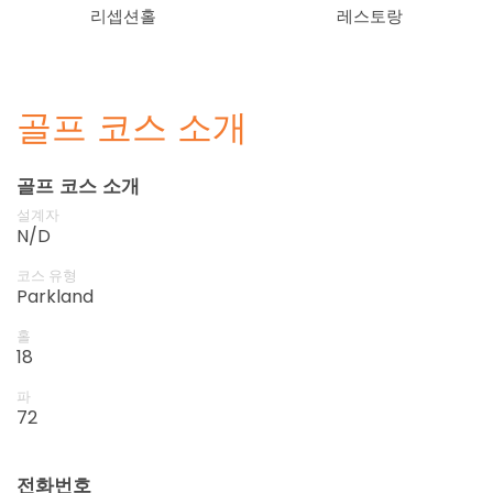
리셉션홀
레스토랑
골프 코스 소개
골프 코스 소개
설계자
N/D
코스 유형
Parkland
홀
18
파
72
전화번호