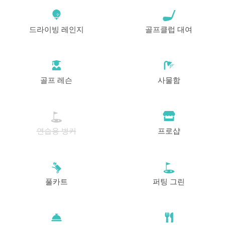
드라이빙 레인지
골프클럽 대여
골프 레슨
사물함
연습용 벙커
프로샵
풀카트
퍼팅 그린