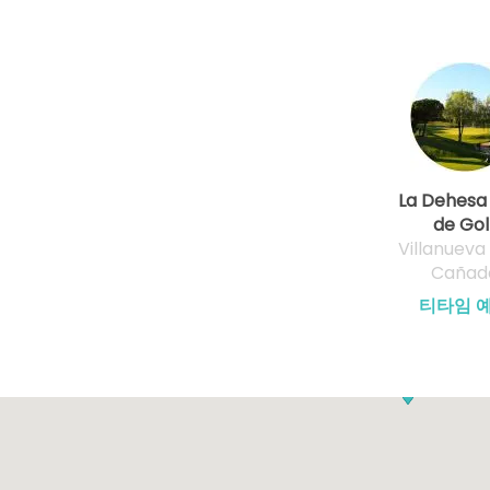
La Dehesa
de Gol
Villanueva 
Cañad
티타임 