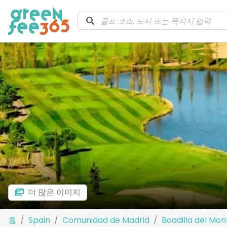
더 많은 이미지
홈
Spain
Comunidad de Madrid
Boadilla del Mon