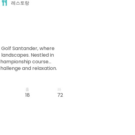
레스토랑
t Golf Santander, where
 landscapes. Nestled in
 championship course
challenge and relaxation.
hitect, Rees Jones, each
fers of all levels.
 of meticulously
홀
파
y panoramic views of
18
72
re a seasoned pro or a
romises an unforgettable
epitome of luxury and
 premier destination for an
.