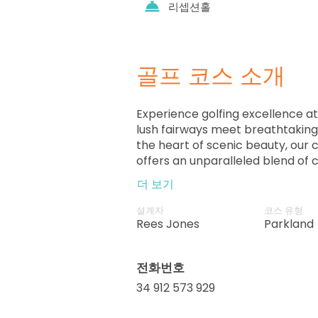
리셉션홀
골프 코스 소개
Experience golfing excellence a
lush fairways meet breathtaking
the heart of scenic beauty, our
offers an unparalleled blend of 
Designed by world-renowned arc
더 보기
hole presents a unique test for gol
Immerse yourself in the serenity
설계자
코스 유형
manicured greens, surrounded b
Rees Jones
Parkland
nature's splendor. Whether you'
novice enthusiast, our course p
전화번호
golfing adventure. Discover the 
leisure at Golf Santander – your
34 912 573 929
extraordinary golfing experience