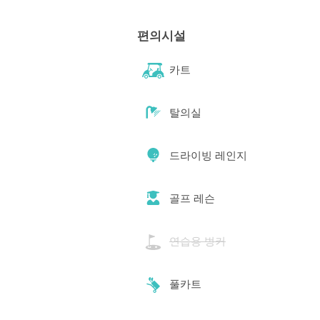
편의시설
카트
탈의실
드라이빙 레인지
골프 레슨
연습용 벙커
풀카트