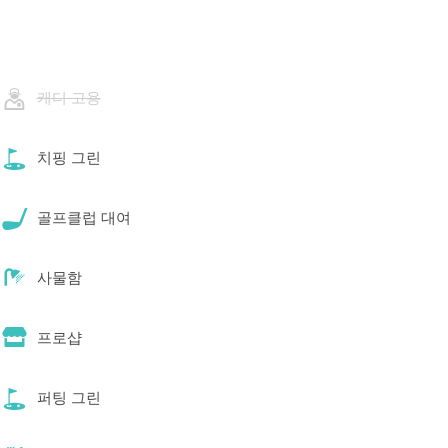
캐디 고용
치핑 그린
골프클럽 대여
사물함
프로샵
퍼팅 그린