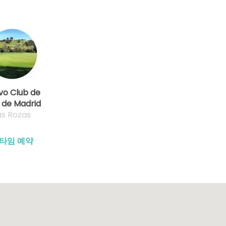
vo Club de
 de Madrid
as Rozas
타임 예약