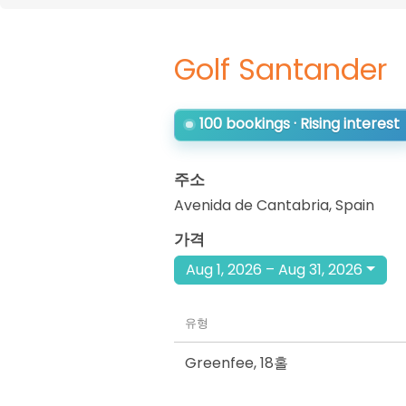
Golf Santander
100 bookings · Rising interest
주소
Avenida de Cantabria
,
Spain
가격
Aug 1, 2026 – Aug 31, 2026
유형
Greenfee
,
18홀