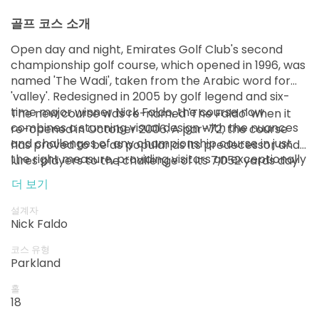
골프 코스 소개
Open day and night, Emirates Golf Club's second
championship golf course, which opened in 1996, was
named 'The Wadi', taken from the Arabic word for
'valley'. Redesigned in 2005 by golf legend and six-
time major winner Nick Faldo, the course now
The new course was re-named 'The Faldo' when it
combines a stunning visual design with the nuances
re-opened in October 2006. A par-72, the course
and challenges of any championship course in just
has proved to be as popular as its predecessor and
the right measure, providing visitors an exceptionally
lures players to the challenge of its 7,052 yards day
enjoyable golfing experience.
or night thanks to incorporated LED floodlights
더 보기
throughout the course.
설계자
Nick Faldo
코스 유형
Parkland
홀
18