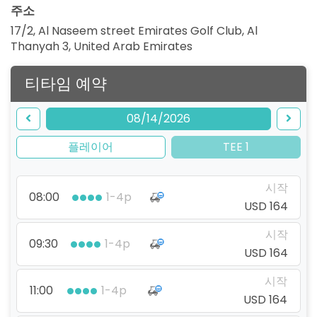
주소
17/2, Al Naseem street Emirates Golf Club, Al
Thanyah 3
,
United Arab Emirates
티타임 예약
08/14/2026
플레이어
TEE 1
시작
08:00
1-4p
USD 164
시작
09:30
1-4p
USD 164
시작
11:00
1-4p
USD 164