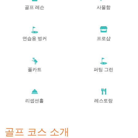
골프 레슨
사물함
연습용 벙커
프로샵
풀카트
퍼팅 그린
리셉션홀
레스토랑
골프 코스 소개