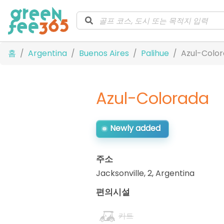
홈
Argentina
Buenos Aires
Palihue
Azul-Colo
Azul-Colorada
Newly added
주소
Jacksonville, 2
,
Argentina
편의시설
카트