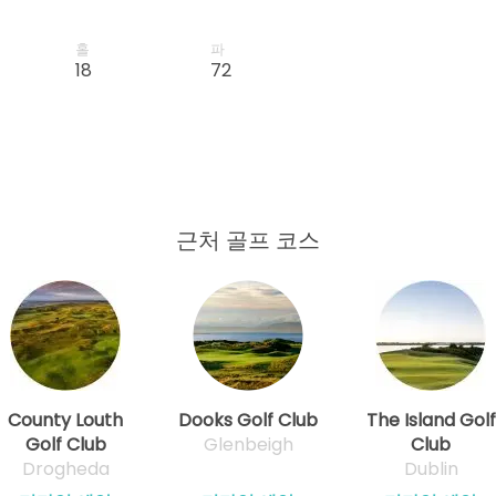
홀
파
18
72
근처 골프 코스
County Louth
Dooks Golf Club
The Island Golf
Golf Club
Glenbeigh
Club
Drogheda
Dublin