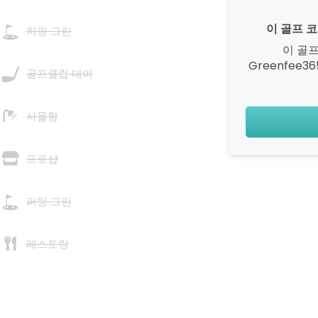
이 골프 
치핑 그린
이 골
Greenfee
골프클럽 대여
사물함
프로샵
퍼팅 그린
레스토랑