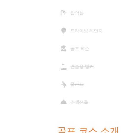
탈의실
드라이빙 레인지
골프 레슨
연습용 벙커
풀카트
리셉션홀
골프 코스 소개