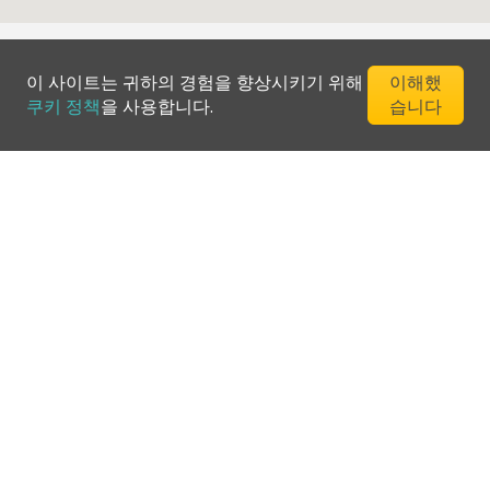
이 사이트는 귀하의 경험을 향상시키기 위해
이해했
쿠키 정책
을 사용합니다.
습니다
©
2026
Greenfee365 Europe AB.
모든 권리 보유
문의하기
블로그
클럽 디렉토리
서비스 이용약관
개인정보 처리방침
쿠키 정책