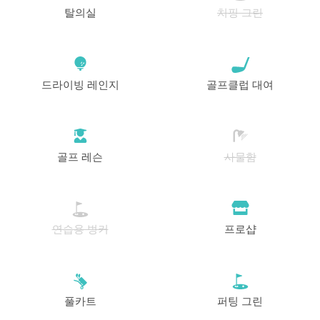
탈의실
치핑 그린
드라이빙 레인지
골프클럽 대여
골프 레슨
사물함
연습용 벙커
프로샵
풀카트
퍼팅 그린