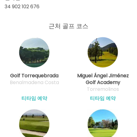
34 902 102 676
근처 골프 코스
Golf Torrequebrada
Miguel Ángel Jiménez
Benalmadena Costa
Golf Academy
Torremolinos
티타임 예약
티타임 예약