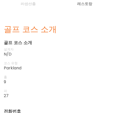
리셉션홀
레스토랑
골프 코스 소개
골프 코스 소개
설계자
N/D
코스 유형
Parkland
홀
9
파
27
전화번호