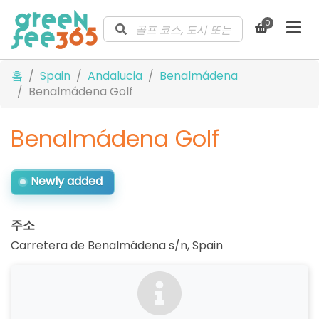
0
홈
Spain
Andalucia
Benalmádena
Benalmádena Golf
Benalmádena Golf
Newly added
주소
Carretera de Benalmádena s/n
,
Spain