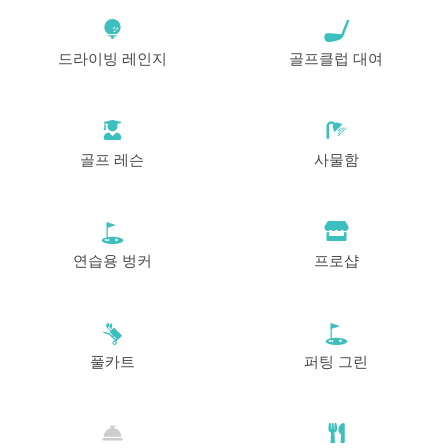
드라이빙 레인지
골프클럽 대여
골프 레슨
사물함
연습용 벙커
프로샵
풀카트
퍼팅 그린