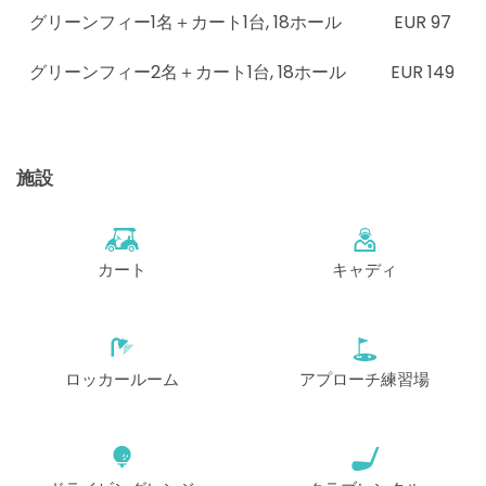
グリーンフィー1名＋カート1台
,
18ホール
EUR 97
開始
16:10
1-4名
EUR 52
グリーンフィー2名＋カート1台
,
18ホール
EUR 149
開始
16:20
1-4名
EUR 52
施設
開始
16:30
1-4名
EUR 52
カート
キャディ
ロッカールーム
アプローチ練習場