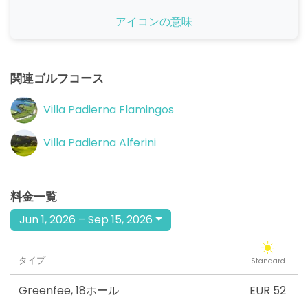
開始
アイコンの意味
15:00
1-4名
EUR 52
開始
15:10
1-4名
関連ゴルフコース
EUR 52
開始
Villa Padierna Flamingos
15:20
1-4名
EUR 52
Villa Padierna Alferini
開始
15:30
1-4名
EUR 52
料金一覧
開始
15:40
1-4名
EUR 52
Jun 1, 2026 – Sep 15, 2026
開始
15:50
1-4名
EUR 52
タイプ
Standard
開始
Greenfee
,
18ホール
EUR 52
16:00
1-4名
EUR 52