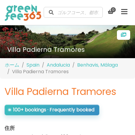
0
Villa Padierna Tramores
ホーム
Spain
Andalucia
Benhavis, Málaga
Villa Padierna Tramores
Villa Padierna Tramores
100+ bookings · Frequently booked
住所