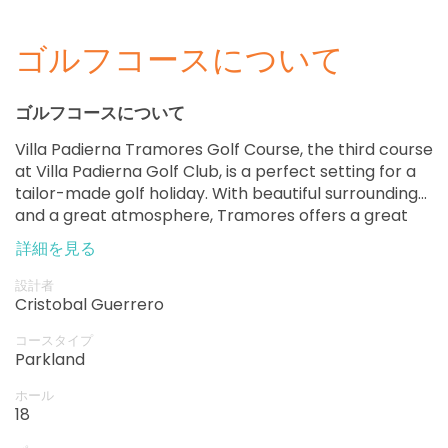
ゴルフコースについて
ゴルフコースについて
Villa Padierna Tramores Golf Course, the third course
at Villa Padierna Golf Club, is a perfect setting for a
tailor-made golf holiday. With beautiful surroundings
and a great atmosphere, Tramores offers a great
chance for long days of golfing green. The classical-
詳細を見る
style course features creative designs and the most
advanced facilities, with wide greens that require
設計者
greater precision and short game skills. Tramores
Cristobal Guerrero
has hosted major tournaments and is an executive
コースタイプ
course that offers a great deal of fun and the finest
Parkland
play. Golfers will enjoy the middle of a green and the
course's requirement for creative play.
ホール
18