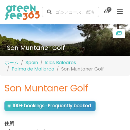
0
Son Muntaner Golf
ホーム
Spain
Islas Baleares
Palma de Mallorca
Son Muntaner Golf
Son Muntaner Golf
100+ bookings · Frequently booked
住所