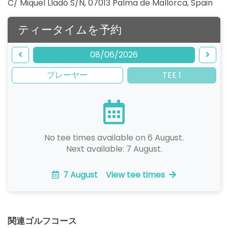
C/ Miquel Lladó S/N, 07013 Palma de Mallorca
,
Spain
ティータイムを予約
08/06/2026
プレーヤー
TEE 1
No tee times available on 6 August.
Next available: 7 August.
7 August
View tee times
関連ゴルフコース