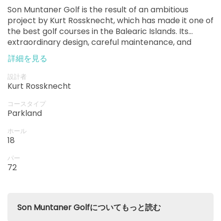
Son Muntaner Golf is the result of an ambitious
project by Kurt Rossknecht, which has made it one of
the best golf courses in the Balearic Islands. Its
extraordinary design, careful maintenance, and
continuous challenges have exceeded golfers'
詳細を見る
expectations, making it a popular course for a long
time.
設計者
Kurt Rossknecht
コースタイプ
Parkland
ホール
18
パー
72
Son Muntaner Golfについてもっと読む