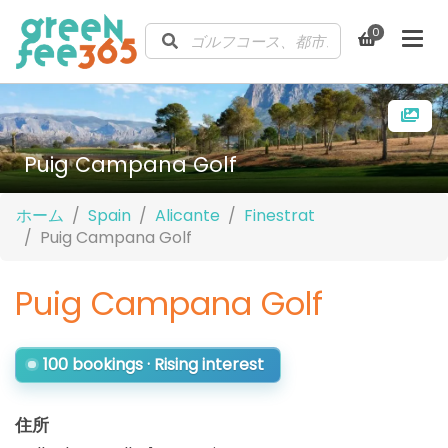
0
Puig Campana Golf
ホーム
Spain
Alicante
Finestrat
Puig Campana Golf
Puig Campana Golf
100 bookings · Rising interest
住所