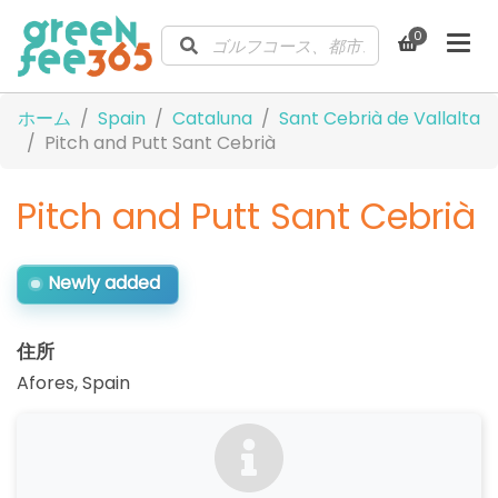
0
ホーム
Spain
Cataluna
Sant Cebrià de Vallalta
Pitch and Putt Sant Cebrià
Pitch and Putt Sant Cebrià
Newly added
住所
Afores
,
Spain