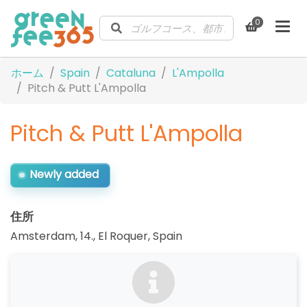
0
ホーム
Spain
Cataluna
L'Ampolla
Pitch & Putt L'Ampolla
Pitch & Putt L'Ampolla
Newly added
住所
Amsterdam, 14., El Roquer
,
Spain