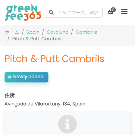
0
ホーム
Spain
Cataluna
Cambrils
Pitch & Putt Cambrils
Pitch & Putt Cambrils
Newly added
住所
Avinguda de Vilafortuny, 134
,
Spain