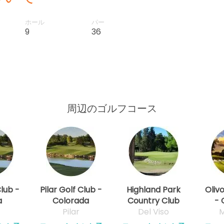
ホール
パー
9
36
周辺のゴルフコース
Club -
Pilar Golf Club -
Highland Park
Oliv
a
Colorada
Country Club
- 
Pilar
Del Viso
M