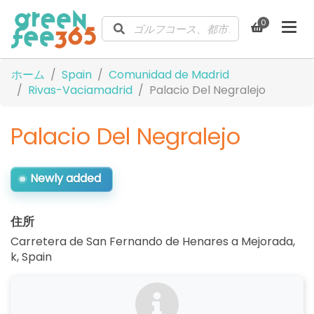
0
ホーム
Spain
Comunidad de Madrid
Rivas-Vaciamadrid
Palacio Del Negralejo
Palacio Del Negralejo
Newly added
住所
Carretera de San Fernando de Henares a Mejorada,
k
,
Spain