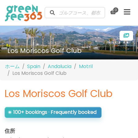
0
Los Moriscos Golf Club
ホーム
Spain
Andalucia
Motril
Los Moriscos Golf Club
Los Moriscos Golf Club
100+ bookings · Frequently booked
住所