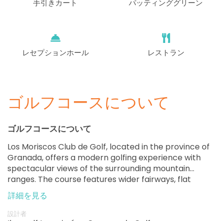
手引きカート
パッティンググリーン
レセプションホール
レストラン
ゴルフコースについて
ゴルフコースについて
Los Moriscos Club de Golf, located in the province of
Granada, offers a modern golfing experience with
spectacular views of the surrounding mountain
ranges. The course features wider fairways, flat
terrain, and water hazards that offer a good
詳細を見る
challenge to golfers of all skill levels. The lovely drive
to the course is lined with tropical palm trees and
設計者