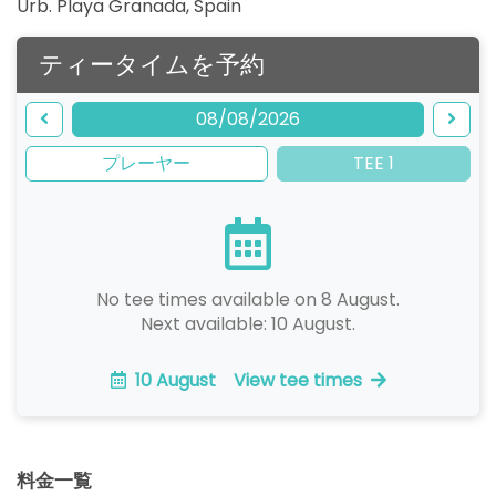
Urb. Playa Granada
,
Spain
ティータイムを予約
08/08/2026
プレーヤー
TEE 1
No tee times available on 8 August.
Next available: 10 August.
10 August
View tee times
料金一覧