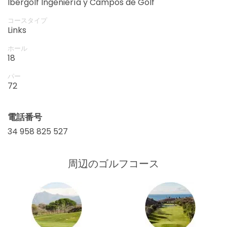
exotic plants. The practice facilities are top-notch,
Ibergolf Ingeniería y Campos de Golf
and the clubhouse offers fantastic service. After a
コースタイプ
round, visit the little Chiringuito and enjoy a
Links
refreshing drink. Los Moriscos Club de Golf is the ideal
place to do near Granada for a walking course with
ホール
fantastic facilities.
18
パー
72
電話番号
34 958 825 527
周辺のゴルフコース