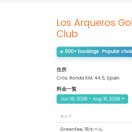
Los Arqueros Go
Club
500+ bookings · Popular choi
住所
Crta. Ronda KM. 44.5
,
Spain
料金一覧
Jun 16, 2026 – Aug 31, 2026
タイプ
Greenfee
,
18ホール