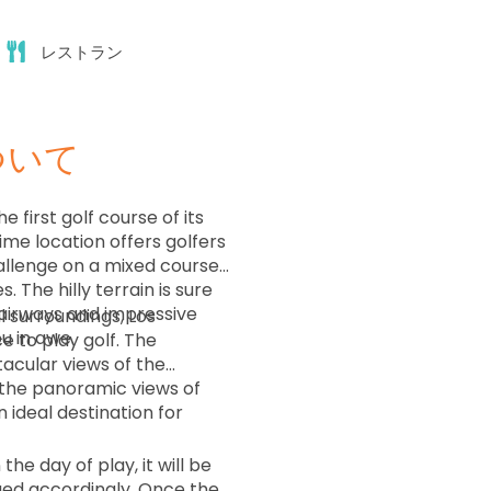
レストラン
ついて
 first golf course of its
rime location offers golfers
challenge on a mixed course
. The hilly terrain is sure
fairways and impressive
l surroundings, Los
u in awe.
e to play golf. The
acular views of the
the panoramic views of
 ideal destination for
the day of play, it will be
ed accordingly. Once the