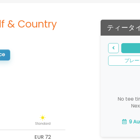
lf & Country
ティータ
ce
プレー
No tee ti
Nex
9 Au
Standard
EUR 72