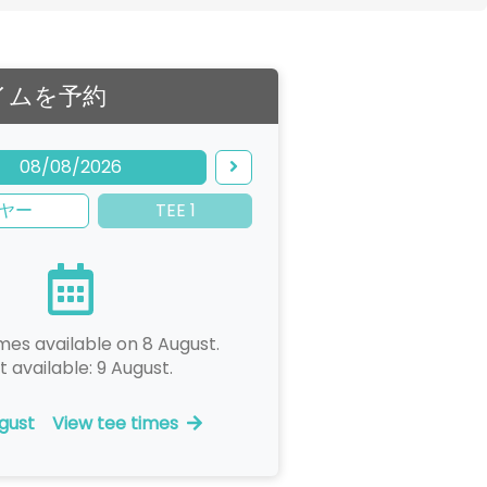
イムを予約
08/08/2026
ヤー
TEE 1
mes available on 8 August.
t available: 9 August.
gust
View tee times