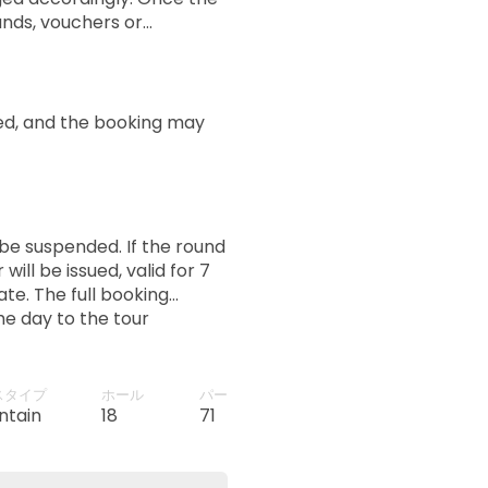
unds, vouchers or
ged, and the booking may
l be suspended. If the round
ll be issued, valid for 7
te. The full booking
he day to the tour
スタイプ
ホール
パー
ntain
18
71