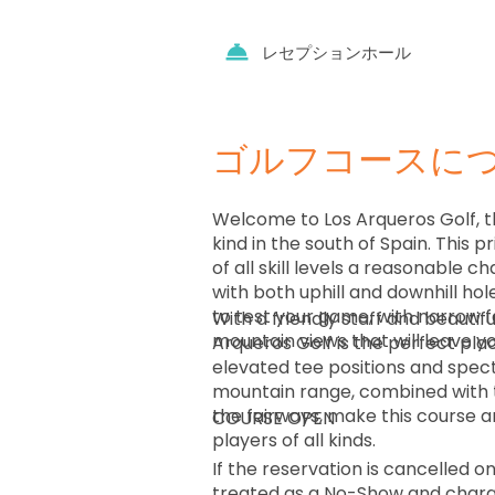
レセプションホール
ゴルフコースに
Welcome to Los Arqueros Golf, the
kind in the south of Spain. This p
of all skill levels a reasonable 
with both uphill and downhill holes
to test your game, with narrow 
With a friendly staff and beautifu
mountain views that will leave yo
Arqueros Golf is the perfect plac
elevated tee positions and spect
mountain range, combined with 
the fairways, make this course an
COURSE OPEN
players of all kinds.
If the reservation is cancelled on 
treated as a No-Show and charg