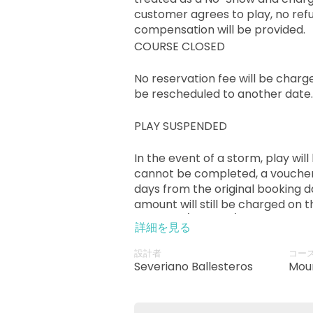
customer agrees to play, no ref
compensation will be provided.
COURSE CLOSED
No reservation fee will be char
be rescheduled to another date.
PLAY SUSPENDED
In the event of a storm, play wil
cannot be completed, a voucher wi
days from the original booking da
amount will still be charged on t
operator/agency/public.
詳細を見る
設計者
コー
Severiano Ballesteros
Mou