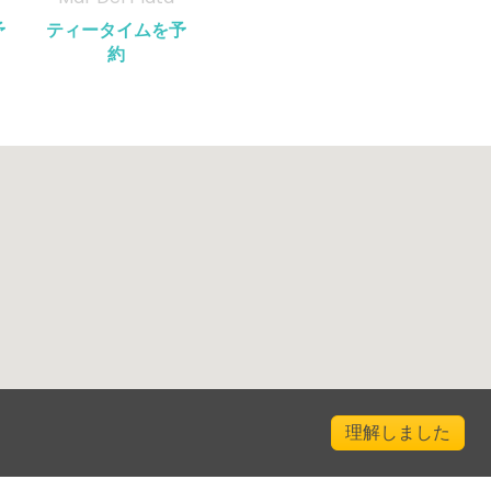
予
ティータイムを予
約
理解しました