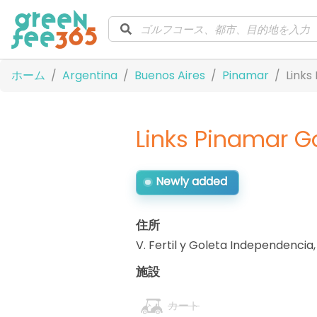
ホーム
Argentina
Buenos Aires
Pinamar
Links
Links Pinamar Go
Newly added
住所
V. Fertil y Goleta Independencia
施設
カート