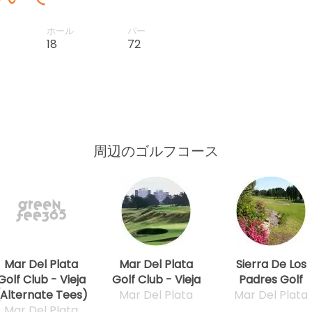
ホール
パー
18
72
周辺のゴルフコース
Mar Del Plata
Mar Del Plata
Sierra De Los
Golf Club - Vieja
Golf Club - Vieja
Padres Golf
(Alternate Tees)
Mar Del Plata
Mar Del Plata
Mar Del Plata