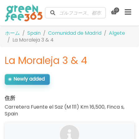
0
ホーム
Spain
Comunidad de Madrid
Algete
La Moraleja 3 & 4
La Moraleja 3 & 4
Newly added
住所
Carretera Fuente el Saz (M 111) Km 16,500, Finca s
,
Spain