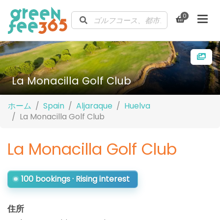
0
La Monacilla Golf Club
ホーム
Spain
Aljaraque
Huelva
La Monacilla Golf Club
La Monacilla Golf Club
100 bookings · Rising interest
住所