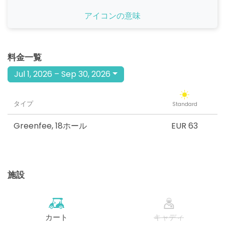
開始
アイコンの意味
11:00
1-1名
EUR 63
開始
11:10
1-1名
料金一覧
EUR 63
Jul 1, 2026 – Sep 30, 2026
開始
11:40
1-4名
EUR 63
タイプ
Standard
開始
11:50
1-4名
EUR 63
Greenfee
,
18ホール
EUR 63
開始
12:00
1-4名
EUR 63
施設
開始
12:10
1-4名
EUR 63
開始
12:20
1-4名
カート
キャディ
EUR 63