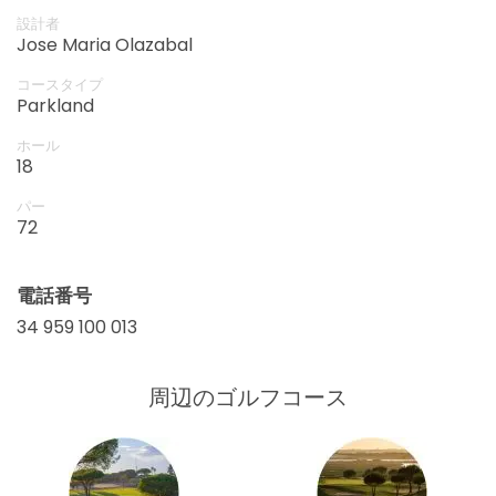
14:40
1-4名
forests.
EUR 63
設計者
Jose Maria Olazabal
開始
14:50
1-4名
コースタイプ
EUR 63
Parkland
開始
ホール
15:00
1-4名
18
EUR 63
パー
開始
72
15:10
1-4名
EUR 63
開始
電話番号
15:20
1-4名
EUR 63
34 959 100 013
開始
15:30
1-4名
EUR 63
周辺のゴルフコース
開始
15:40
1-4名
EUR 63