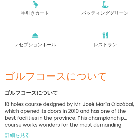
EUR 63
手引きカート
パッティンググリーン
開始
13:40
1-4名
EUR 63
開始
13:50
1-4名
EUR 63
レセプションホール
レストラン
開始
14:00
1-4名
EUR 63
ゴルフコースについて
開始
14:10
1-4名
EUR 63
ゴルフコースについて
開始
14:20
1-4名
18 holes course designed by Mr. José María Olazábal,
EUR 63
which opened its doors in 2010 and has one of the
best facilities in the province. This championchip
開始
14:30
1-4名
course works wonders for the most demanding
EUR 63
players, both for its design and for its excellent state
詳細を見る
of presentation and its setting surrounded by pine
開始