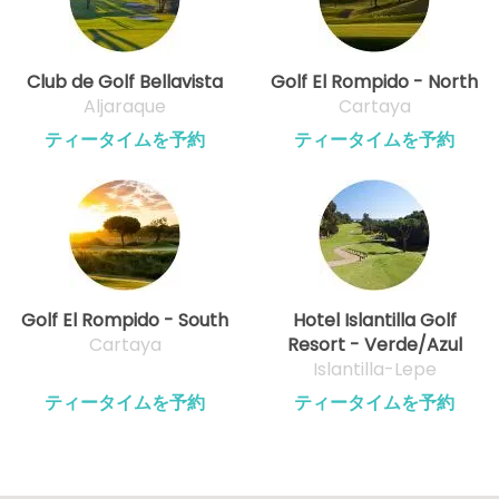
開始
15:50
1-4名
EUR 63
Club de Golf Bellavista
Golf El Rompido - North
開始
16:10
1-4名
Aljaraque
Cartaya
EUR 63
ティータイムを予約
ティータイムを予約
開始
16:20
1-4名
EUR 63
開始
16:30
1-4名
EUR 63
開始
Golf El Rompido - South
Hotel Islantilla Golf
16:40
1-4名
EUR 63
Cartaya
Resort - Verde/Azul
Islantilla-Lepe
開始
16:50
1-4名
ティータイムを予約
ティータイムを予約
EUR 63
開始
17:00
1-4名
EUR 63