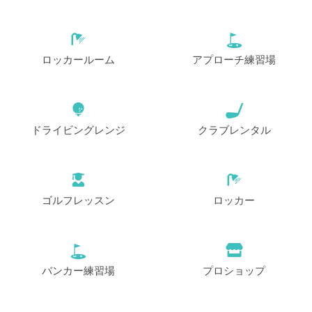
開始
12:30
1-4名
EUR 63
ロッカールーム
アプローチ練習場
開始
12:40
1-4名
EUR 63
開始
12:50
1-4名
ドライビングレンジ
クラブレンタル
EUR 63
開始
13:00
1-4名
EUR 63
ゴルフレッスン
ロッカー
開始
13:10
1-4名
EUR 63
開始
13:20
1-4名
バンカー練習場
プロショップ
EUR 63
開始
13:30
1-4名