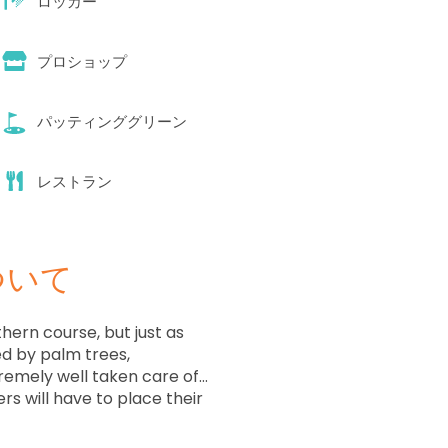
ロッカー
11:27
プロショップ
11:36
パッティンググリーン
レストラン
11:45
11:54
ついて
12:12
thern course, but just as
ed by palm trees,
tremely well taken care of.
12:21
ers will have to place their
ou need to maintain full
s the back nine are