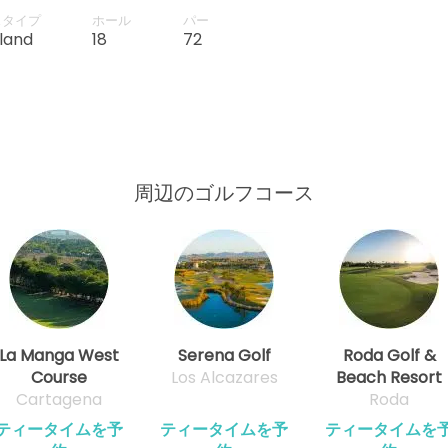
12:30
hazards that can ruin a
スタイプ
ホール
パー
Considered the “easiest” of
land
18
72
12:39
12:48
周辺のゴルフコース
12:57
13:06
13:15
La Manga West
Serena Golf
Roda Golf &
Course
Los Alcazares
Beach Resort
Cartagena
Roda
13:24
ティータイムを予
ティータイムを予
ティータイムを