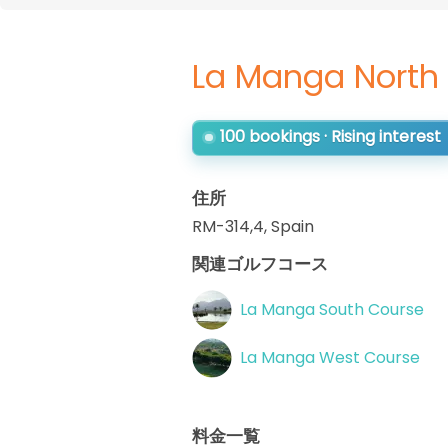
La Manga North
100 bookings · Rising interest
住所
RM-314,4
,
Spain
関連ゴルフコース
La Manga South Course
La Manga West Course
料金一覧