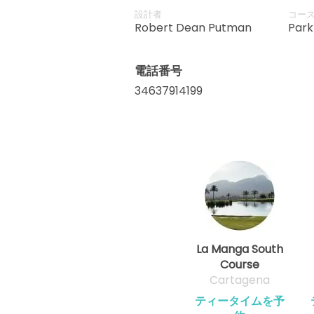
accompanied by multiple water 
設計者
コー
good score from the front nine. 
Robert Dean Putman
Park
the routes at La Manga Club.
電話番号
34637914199
La Manga South
Course
Cartagena
ティータイムを予