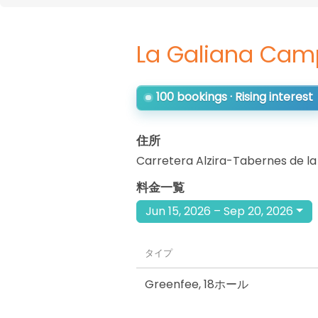
La Galiana Cam
100 bookings · Rising interest
住所
Carretera Alzira-Tabernes de la
料金一覧
Jun 15, 2026 – Sep 20, 2026
タイプ
Greenfee
,
18ホール