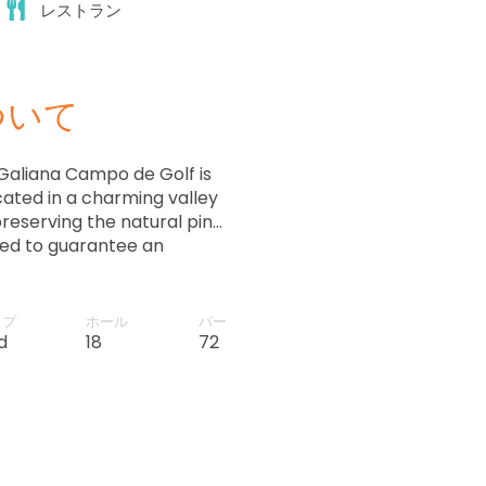
レストラン
ついて
 Galiana Campo de Golf is
ocated in a charming valley
preserving the natural pine
gned to guarantee an
s plenty of water hazards,
 both beginners and more
イプ
ホール
パー
d
18
72