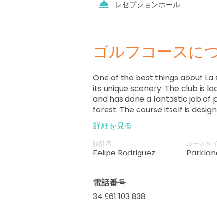
レセプションホール
ゴルフコースに
One of the best things about La
its unique scenery. The club is l
and has done a fantastic job of 
forest. The course itself is desi
unforgettable experience – it ha
詳細を見る
bunkers and wide fairways that
experienced players will enjoy.
設計者
コースタ
Felipe Rodriguez
Parklan
電話番号
34 961 103 838