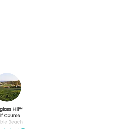
glass Hill™
lf Course
ble Beach