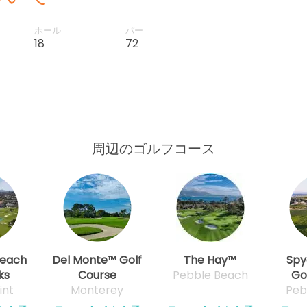
ホール
パー
18
72
周辺のゴルフコース
Beach
Del Monte™ Golf
The Hay™
Spy
ks
Course
Pebble Beach
Go
int
Monterey
Peb