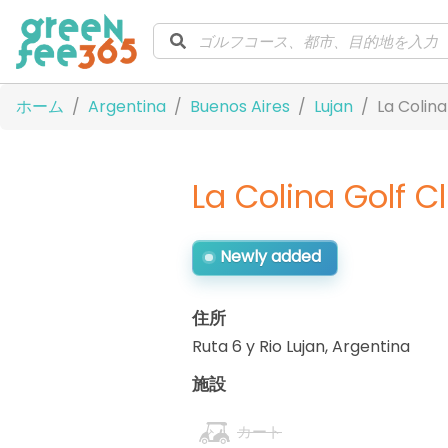
ホーム
Argentina
Buenos Aires
Lujan
La Colina
La Colina Golf C
Newly added
住所
Ruta 6 y Rio Lujan
,
Argentina
施設
カート