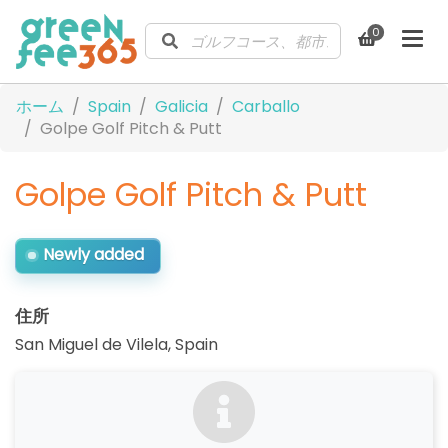
0
ホーム
Spain
Galicia
Carballo
Golpe Golf Pitch & Putt
Golpe Golf Pitch & Putt
Newly added
住所
San Miguel de Vilela
,
Spain