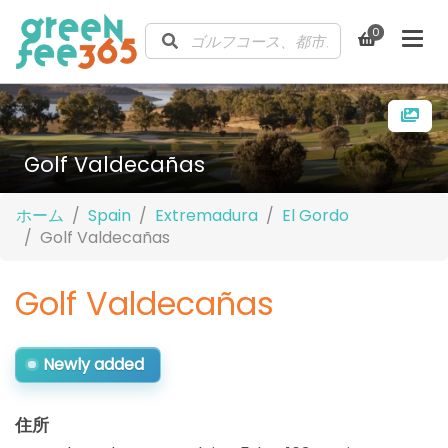
0
Golf Valdecañas
ホーム
Spain
Extremadura
El Gordo
Golf Valdecañas
Golf Valdecañas
Newly added
住所