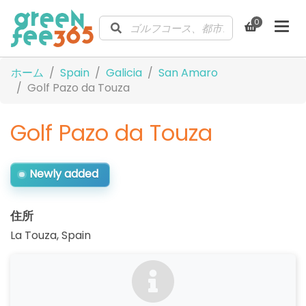
0
ホーム
Spain
Galicia
San Amaro
Golf Pazo da Touza
Golf Pazo da Touza
Newly added
住所
La Touza
,
Spain