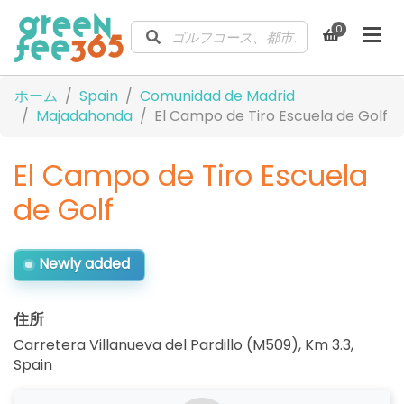
0
ホーム
Spain
Comunidad de Madrid
Majadahonda
El Campo de Tiro Escuela de Golf
El Campo de Tiro Escuela
de Golf
Newly added
住所
Carretera Villanueva del Pardillo (M509), Km 3.3
,
Spain