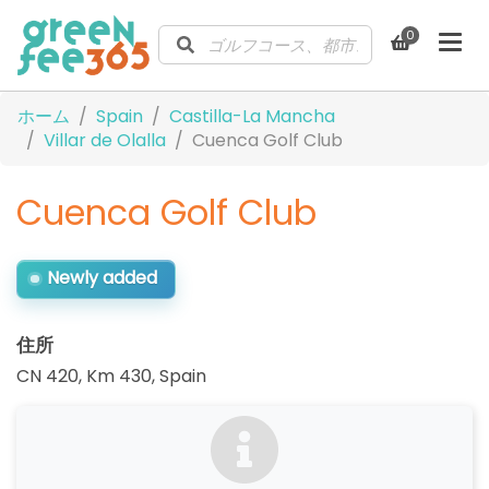
0
ホーム
Spain
Castilla-La Mancha
Villar de Olalla
Cuenca Golf Club
Cuenca Golf Club
Newly added
住所
CN 420, Km 430
,
Spain