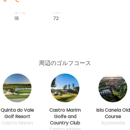
ホール
パー
18
72
周辺のゴルフコース
Quinta do Vale
Castro Marim
Isla Canela Old
Golf Resort
Golfe and
Course
Castro Marim
Country Club
Ayamonte
Castro Marim