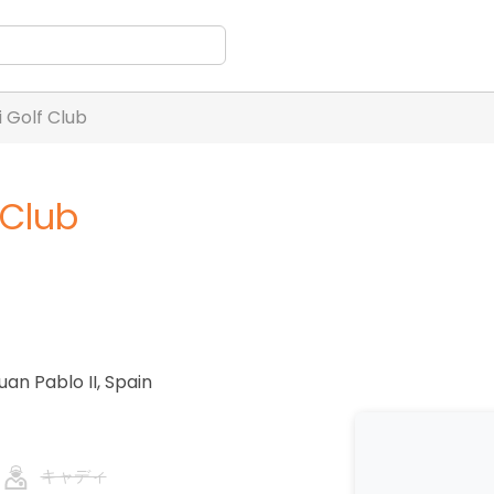
i Golf Club
 Club
uan Pablo II
,
Spain
キャディ