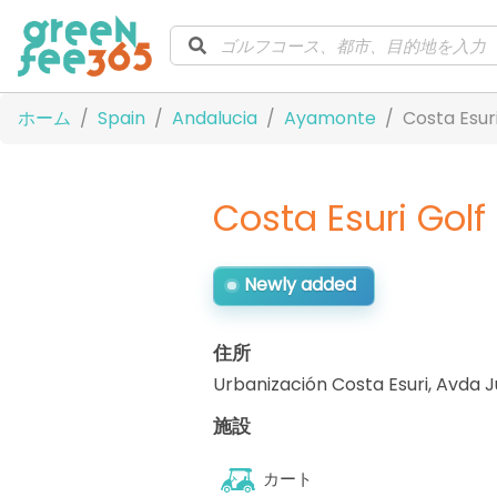
ホーム
Spain
Andalucia
Ayamonte
Costa Esur
Costa Esuri Golf
Newly added
住所
Urbanización Costa Esuri, Avda J
施設
カート