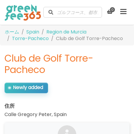
0
ホーム
Spain
Region de Murcia
Torre-Pacheco
Club de Golf Torre-Pacheco
Club de Golf Torre-
Pacheco
Newly added
住所
Calle Gregory Peter
,
Spain