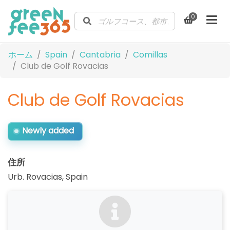
0
ホーム
Spain
Cantabria
Comillas
Club de Golf Rovacias
Club de Golf Rovacias
Newly added
住所
Urb. Rovacias
,
Spain