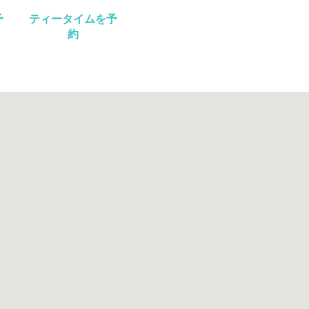
予
ティータイムを予
約