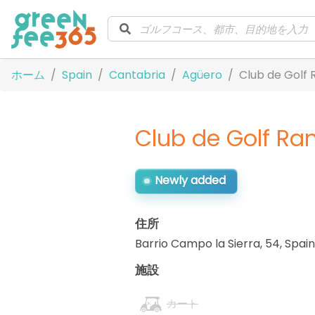
ホーム
Spain
Cantabria
Agüero
Club de Golf
Club de Golf R
Newly added
住所
Barrio Campo la Sierra, 54
,
Spain
施設
カート