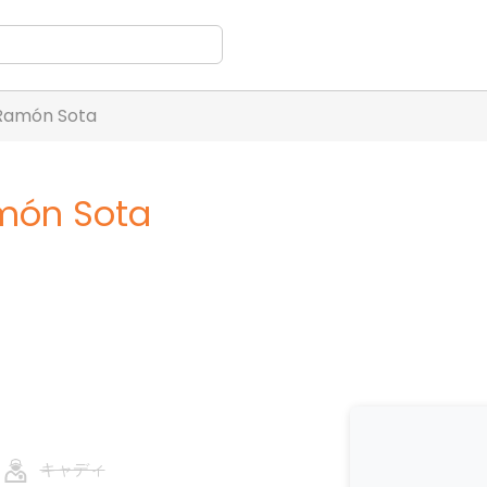
 Ramón Sota
amón Sota
キャディ