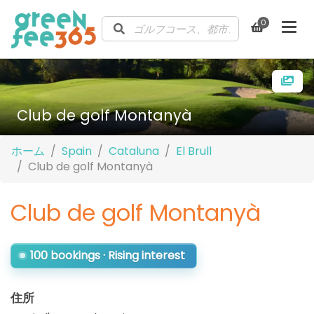
0
Club de golf Montanyà
ホーム
Spain
Cataluna
El Brull
Club de golf Montanyà
Club de golf Montanyà
100 bookings · Rising interest
住所