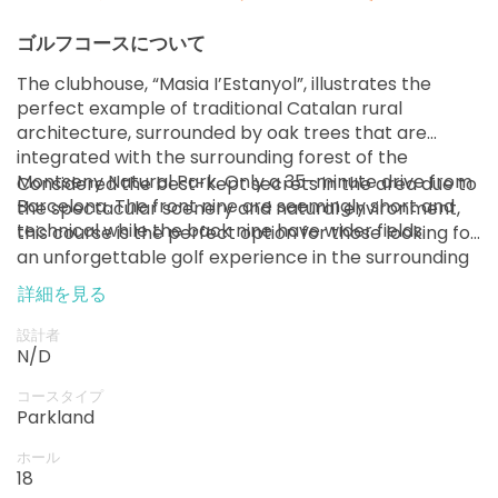
ゴルフコースについて
The clubhouse, “Masia I’Estanyol”, illustrates the
perfect example of traditional Catalan rural
architecture, surrounded by oak trees that are
integrated with the surrounding forest of the
Montseny Natural Park. Only a 35-minute drive from
Considered the best-kept secrets in the area due to
Barcelona. The front nine are seemingly short and
the spectacular scenery and natural environment,
technical while the back nine have wider fields.
this course is the perfect option for those looking for
an unforgettable golf experience in the surrounding
area.
詳細を見る
設計者
N/D
コースタイプ
Parkland
ホール
18