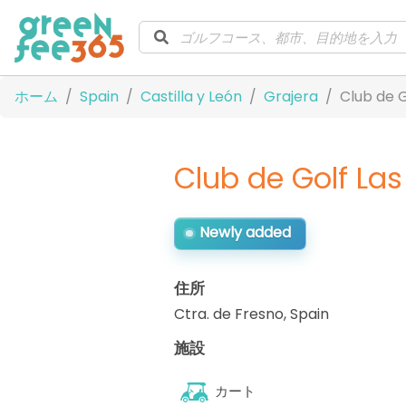
ホーム
Spain
Castilla y León
Grajera
Club de G
Club de Golf Las
Newly added
住所
Ctra. de Fresno
,
Spain
施設
カート