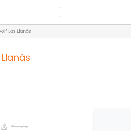
olf Las Llanás
 Llanás
キャディ