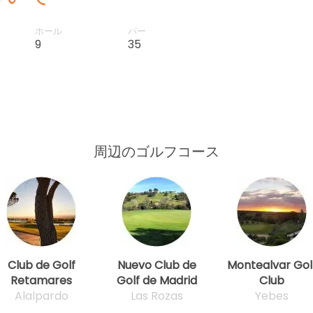
ホール
パー
9
35
周辺のゴルフコース
Club de Golf
Nuevo Club de
Montealvar Gol
Retamares
Golf de Madrid
Club
Alalpardo
Las Rozas
Yebes