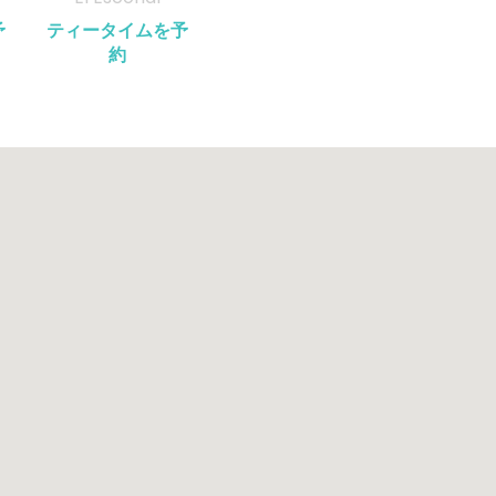
予
ティータイムを予
約