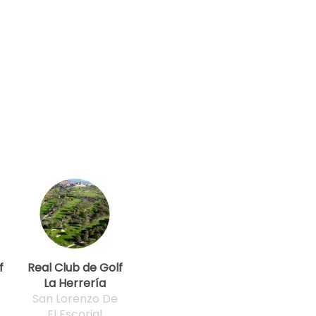
f
Real Club de Golf
La Herrería
San Lorenzo De
El Escorial