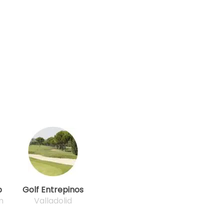
b
Golf Entrepinos
m
Valladolid