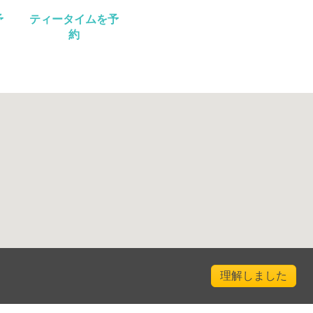
予
ティータイムを予
約
理解しました