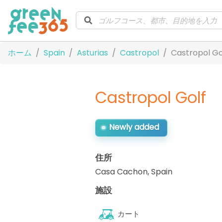
ホーム
Spain
Asturias
Castropol
Castropol Go
Castropol Golf
Newly added
住所
Casa Cachon
,
Spain
施設
カート