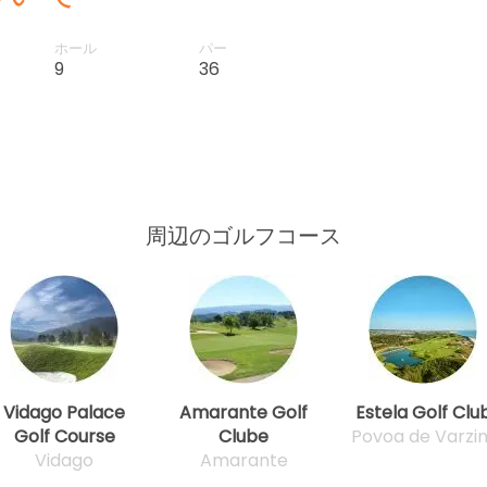
ホール
パー
9
36
周辺のゴルフコース
Vidago Palace
Amarante Golf
Estela Golf Clu
Golf Course
Clube
Povoa de Varzi
Vidago
Amarante