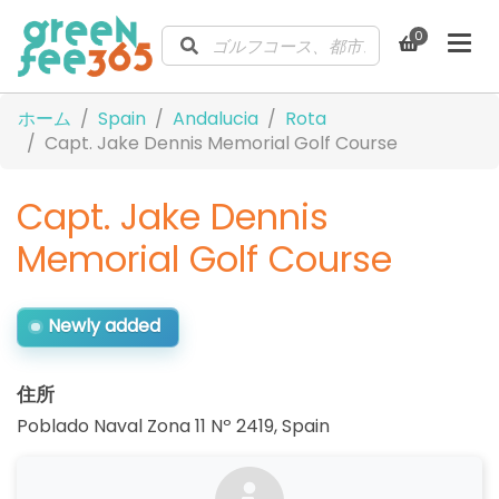
0
ホーム
Spain
Andalucia
Rota
Capt. Jake Dennis Memorial Golf Course
Capt. Jake Dennis
Memorial Golf Course
Newly added
住所
Poblado Naval Zona 11 Nº 2419
,
Spain