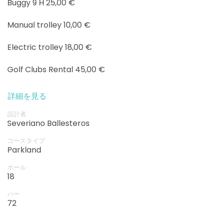
Buggy 9 H 25,00 €
Manual trolley 10,00 €
Electric trolley 18,00 €
Golf Clubs Rental 45,00 €
詳細を見る
設計者
Severiano Ballesteros
コースタイプ
Parkland
ホール
18
パー
72