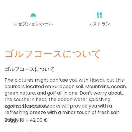
レセプションホール
レストラン
ゴルフコースについて
ゴルフコースについて
The pictures might confuse you with Hawaii, but this
course is located on European soil. Mountains, ocean,
green nature, and golf all in one. Don’t worry about
the southern heat, the ocean water splashing
against the costal rocks will provide you with a
Services & Facilities:
refreshing breeze with a minor touch of fresh salt
water.
Buggy 18 H 42,00 €