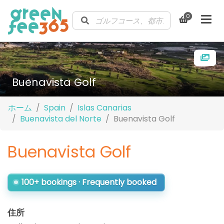
0
Buenavista Golf
ホーム
Spain
Islas Canarias
Buenavista del Norte
Buenavista Golf
Buenavista Golf
100+ bookings · Frequently booked
住所