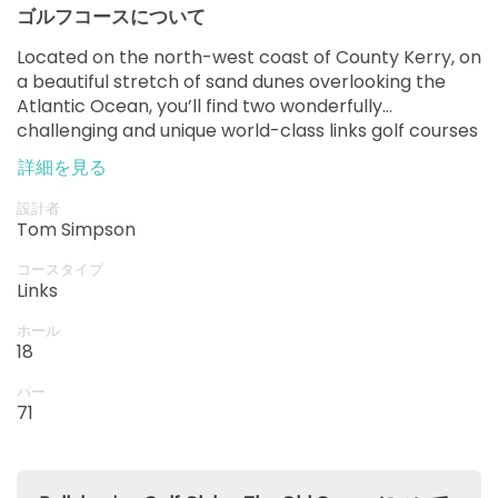
ゴルフコースについて
Located on the north-west coast of County Kerry, on
a beautiful stretch of sand dunes overlooking the
Atlantic Ocean, you’ll find two wonderfully
challenging and unique world-class links golf courses
at Ballybunion – the Old Course and the Trent Jones
詳細を見る
Cashen Course. Whatever your choice, every hole,
every hazard and every shot is defined by nature’s
設計者
infinite presence.
Tom Simpson
コースタイプ
Links
ホール
18
パー
71